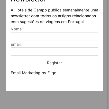
A Hotéis de Campo publica semanalmente uma
newsletter com todos os artigos relacionados
com sugestões de viagens em Portugal.
Nome:
Email:
REDES SOCIAIS
Registar
Quem somos
Contactos
Email Marketing by E-goi
Termos e condições
Estatuto editorial
Informação geral