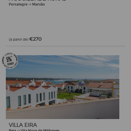
Portalegre -> Marvão
€270
(a partir de)
VILLA EIRA
Beja -> Vila Nova de Milfontes