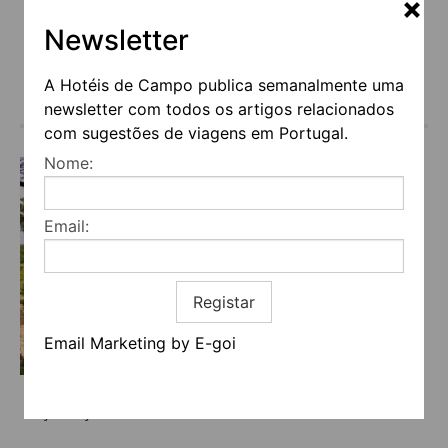
€115
Newsletter
(a partir de)
Serviços
A Hotéis de Campo publica semanalmente uma
newsletter com todos os artigos relacionados
com sugestões de viagens em Portugal.
Nome:
Email:
Registar
Email Marketing by E-goi
MONTE GOIS COUNTRY HOUSE E SPA
Beja -> Beja