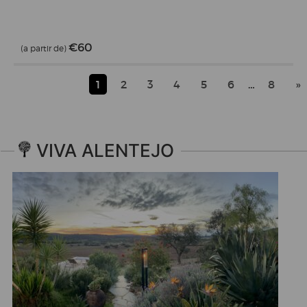
€60
(a partir de)
1
2
3
4
5
6
…
8
»
VIVA ALENTEJO