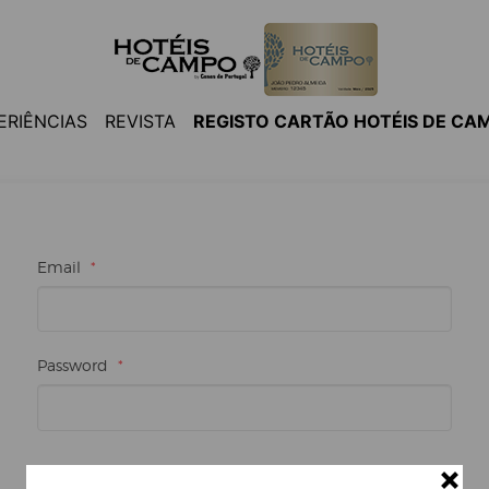
ERIÊNCIAS
REVISTA
REGISTO CARTÃO HOTÉIS DE CA
Email
*
Password
*