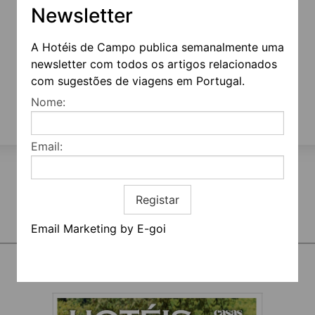
Lembrar-me
Perdeu a sua password?
Newsletter
A Hotéis de Campo publica semanalmente uma
newsletter com todos os artigos relacionados
Autenticar
com sugestões de viagens em Portugal.
Nome:
Email:
p
Registar
Email Marketing by E-goi
REVISTA