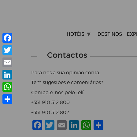
HOTÉIS
DESTINOS
EXP
Facebook
Contactos
Twitter
Email
Para nós a sua opinião conta.
Tem sugestões e comentários?
LinkedIn
Contacte-nos pelo telf.:
WhatsApp
+351 910 512 800
Share
+351 910 512 802
Facebook
Twitter
Email
LinkedIn
WhatsAp
Share