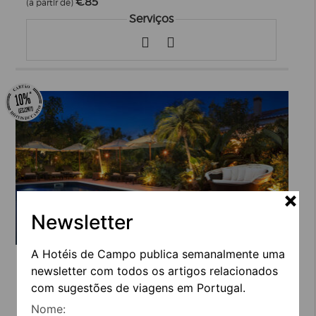
€85
(a partir de)
Serviços
Newsletter
A Hotéis de Campo publica semanalmente uma
SALVATERRA COUNTRY HOUSE & SPA
newsletter com todos os artigos relacionados
Santarém -> Salvaterra de Magos
com sugestões de viagens em Portugal.
€200
Nome:
(a partir de)