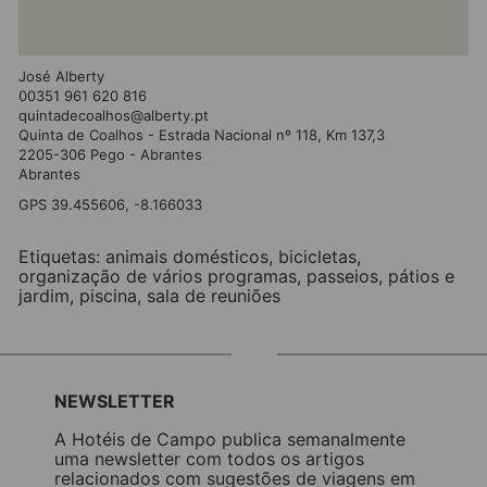
José Alberty
00351 961 620 816
quintadecoalhos@alberty.pt
Quinta de Coalhos - Estrada Nacional nº 118, Km 137,3
2205-306 Pego - Abrantes
Abrantes
GPS 39.455606, -8.166033
Etiquetas:
animais domésticos
,
bicicletas
,
organização de vários programas
,
passeios
,
pátios e
jardim
,
piscina
,
sala de reuniões
NEWSLETTER
A Hotéis de Campo publica semanalmente
uma newsletter com todos os artigos
relacionados com sugestões de viagens em