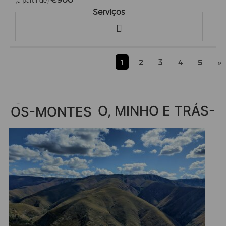
(a partir de)
Serviços
1
2
3
4
5
»
VIVA DOURO, MINHO E TRÁS-OS-MONTES