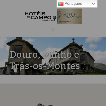
Português
Douro, Minho e
Trás-os-Montes