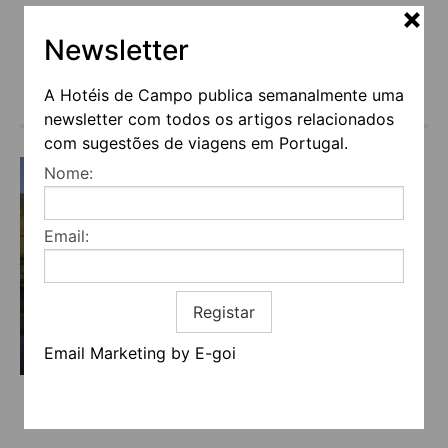
Newsletter
A Hotéis de Campo publica semanalmente uma
€
(a partir de)
newsletter com todos os artigos relacionados
com sugestões de viagens em Portugal.
Nome:
Email:
Registar
Email Marketing by E-goi
CASA DO RIO WINE HOTEL
Guarda -> Castelo Melhor