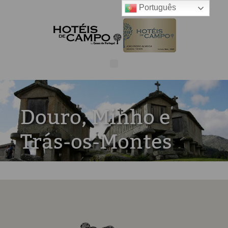
Português
Douro, Minho e
Trás-os-Montes