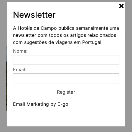
Newsletter
A Hotéis de Campo publica semanalmente uma
€90
(a partir de)
newsletter com todos os artigos relacionados
com sugestões de viagens em Portugal.
Nome:
Email:
Registar
Email Marketing by E-goi
CASA DO ROMEZAL
Vila Real -> Peso da Régua