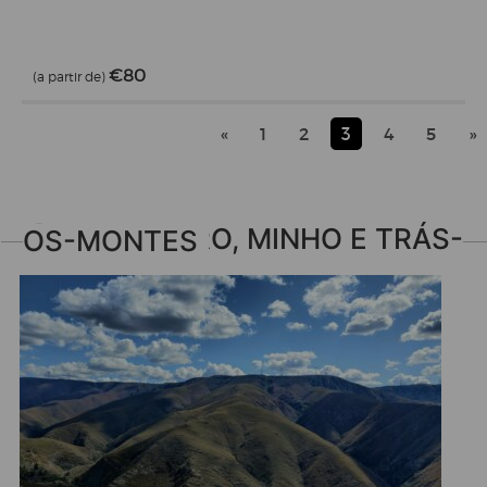
€80
(a partir de)
«
1
2
3
4
5
»
VIVA DOURO, MINHO E TRÁS-OS-MONTES