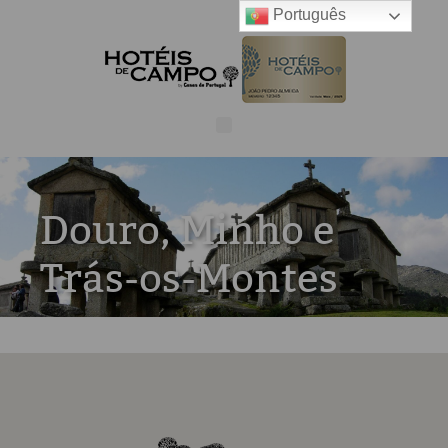
Português
Douro, Minho e
Trás-os-Montes