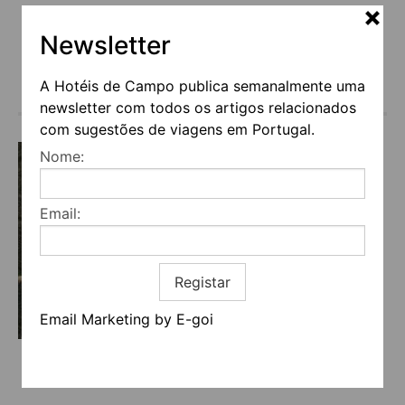
Newsletter
A Hotéis de Campo publica semanalmente uma
€146
(a partir de)
newsletter com todos os artigos relacionados
com sugestões de viagens em Portugal.
Nome:
Email:
Registar
Email Marketing by E-goi
CASA DO CERRADO DO CRUZEIRO
Porto -> Amarante