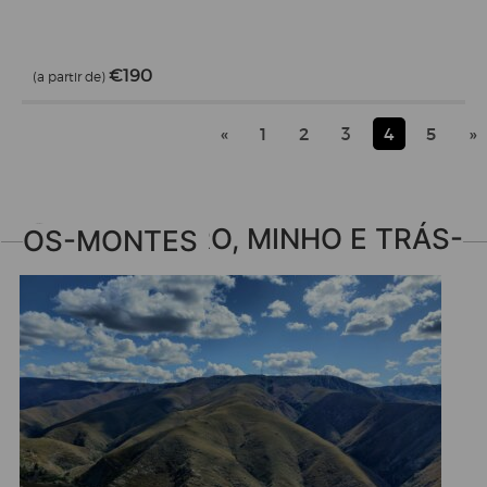
€190
(a partir de)
«
1
2
3
4
5
»
VIVA DOURO, MINHO E TRÁS-OS-MONTES