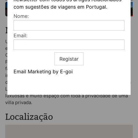
com sugestões de viagens em Portugal.
Nome:
Mais informação
Email:
Uma exclusiva villa de férias cinco estrelas em Portugal,
escondida no Minho, uma região outrora descrita pela
Condé Nast como "o segredo mais bem guardado de
Registar
Portugal". Um palácio do século XVII, outrora lar da nobre
família "Fidalgos da Luz". Meticulosamente restaurado, o
Email Marketing by E-goi
interior é uma mistura harmoniosa de caráter histórico,
decoração elegante e comodidades modernas. O Solar da
Luz acomoda um grupo de até 16 hóspedes em 12 suítes
luxuosas e muito espaço com toda a privacidade de uma
villa privada.
Localização