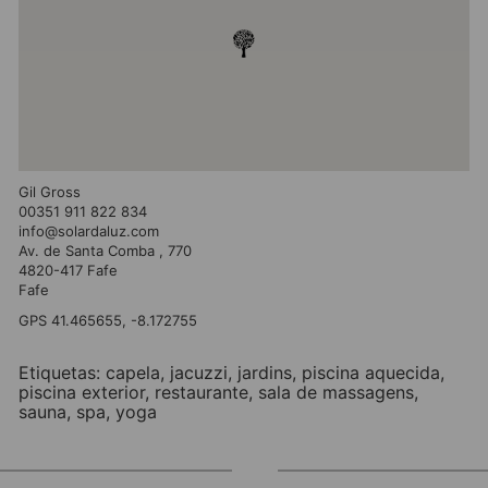
Gil Gross
00351 911 822 834
info@solardaluz.com
Av. de Santa Comba , 770
4820-417 Fafe
Fafe
GPS 41.465655, -8.172755
Etiquetas:
capela
,
jacuzzi
,
jardins
,
piscina aquecida
,
piscina exterior
,
restaurante
,
sala de massagens
,
sauna
,
spa
,
yoga