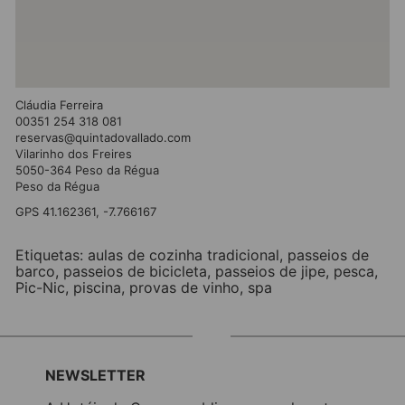
Cláudia Ferreira
00351 254 318 081
reservas@quintadovallado.com
Vilarinho dos Freires
5050-364 Peso da Régua
Peso da Régua
GPS 41.162361, -7.766167
Etiquetas:
aulas de cozinha tradicional
,
passeios de
barco
,
passeios de bicicleta
,
passeios de jipe
,
pesca
,
Pic-Nic
,
piscina
,
provas de vinho
,
spa
NEWSLETTER