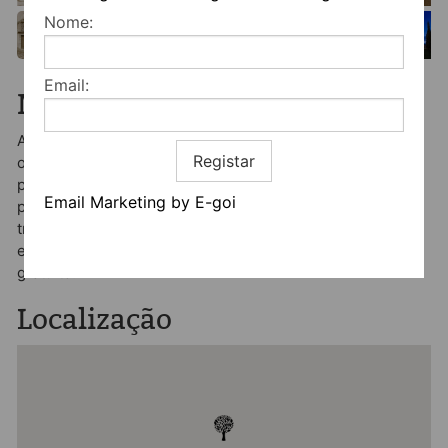
Nome:
Email:
Mais informação
A quinta dispõe de uma fabulosa piscina ao ar livre e
Registar
oferece várias atividades: programas de passeios
pedestres, de bicicleta, de barco e de jipe, sessões de
Email Marketing by E-goi
pesca no rio, piqueniques campestres, aulas de cozinha
tradicional e provas de vinho. Todos os quartos estão
equipados com ar condicionado, televisão e acesso wi-fi
gratuito.
Localização