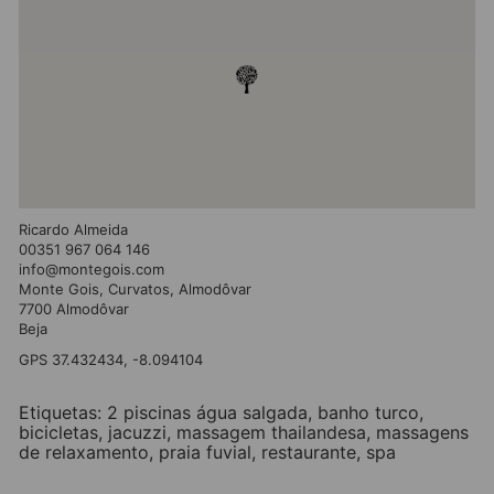
Ricardo Almeida
00351 967 064 146
info@montegois.com
Monte Gois, Curvatos, Almodôvar
7700 Almodôvar
Beja
GPS 37.432434, -8.094104
Etiquetas:
2 piscinas água salgada
,
banho turco
,
bicicletas
,
jacuzzi
,
massagem thailandesa
,
massagens
de relaxamento
,
praia fuvial
,
restaurante
,
spa