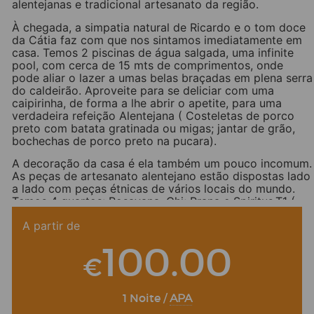
alentejanas e tradicional artesanato da região.
À chegada, a simpatia natural de Ricardo e o tom doce
da Cátia faz com que nos sintamos imediatamente em
casa. Temos 2 piscinas de água salgada, uma infinite
pool, com cerca de 15 mts de comprimentos, onde
pode aliar o lazer a umas belas braçadas em plena serra
do caldeirão. Aproveite para se deliciar com uma
caipirinha, de forma a lhe abrir o apetite, para uma
verdadeira refeição Alentejana ( Costeletas de porco
preto com batata gratinada ou migas; jantar de grão,
bochechas de porco preto na pucara).
A decoração da casa é ela também um pouco incomum.
As peças de artesanato alentejano estão dispostas lado
a lado com peças étnicas de vários locais do mundo.
Temos 4 quartos: Rosayana, Chi; Prana e Spiritus.T1 (
Lokay ); T2 ( Riad ) ; T1 (Kasbha ) e Mazzanino (
A partir de
Bungalow de madeira ), todos eles batizados de acordo
com o ambiente. Para os verdadeiros amantes da
100.00
natureza pensamos em criar um espaço apropriado
€
onde podessem nadar em águas naturais. Criamos a
nossa prainha fluvial. Depois de um dia ao sol na
piscina, nada melhor que uma sessão de relaxamento no
1 Noite /
APA
nosso Aramu Spa. Banho Turco, Jacuzzi e porque não