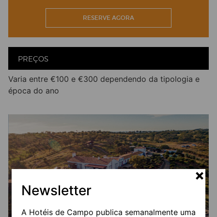
uma massagem de ralaxamento ou Thailandesa no
coração do Alentejo.
RESERVE AGORA
Facebook
Twitter
Email
LinkedIn
WhatsApp
Share
PREÇOS
Varia entre €100 e €300 dependendo da tipologia e
época do ano
Newsletter
A Hotéis de Campo publica semanalmente uma