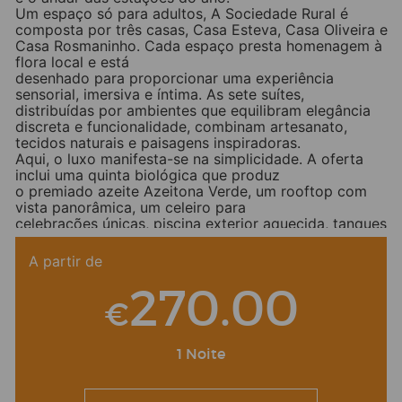
Um espaço só para adultos, A Sociedade Rural é
composta por três casas, Casa Esteva, Casa Oliveira e
Casa Rosmaninho. Cada espaço presta homenagem à
flora local e está
desenhado para proporcionar uma experiência
sensorial, imersiva e íntima. As sete suítes,
distribuídas por ambientes que equilibram elegância
discreta e funcionalidade, combinam artesanato,
tecidos naturais e paisagens inspiradoras.
Aqui, o luxo manifesta-se na simplicidade. A oferta
inclui uma quinta biológica que produz
o premiado azeite Azeitona Verde, um rooftop com
vista panorâmica, um celeiro para
celebrações únicas, piscina exterior aquecida, tanques
de água de nascente, sauna exterior, horta biológica,
pomar, jardim aromático, jardim de flores de corte,
A partir de
lagos, picadeiro e uma cozinha onde cada refeição
270.00
respeita a sazonalidade e honra os produtos locais.
€
Facebook
Twitter
Email
LinkedIn
WhatsApp
Share
1 Noite