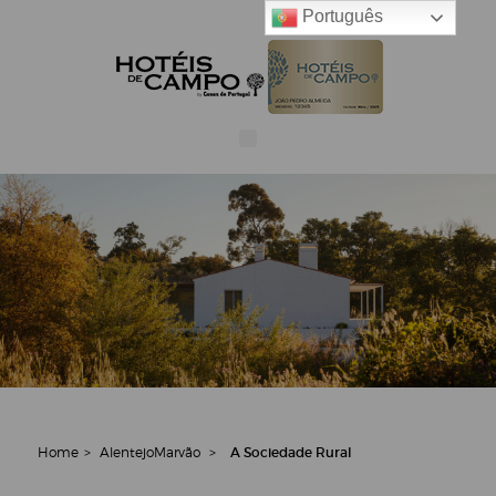
Português
Home
>
Alentejo
Marvão
>
A Sociedade Rural