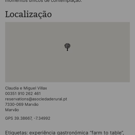
momentos únicos de contemplação.
Localização
Claudia e Miguel Villax
00351 910 262 461
reservations@asociedaderural.pt
7330-069 Marvão
Marvão
GPS 39.38667, -7.34992
Etiquetas:
experiência gastronómica “farm to table”
,