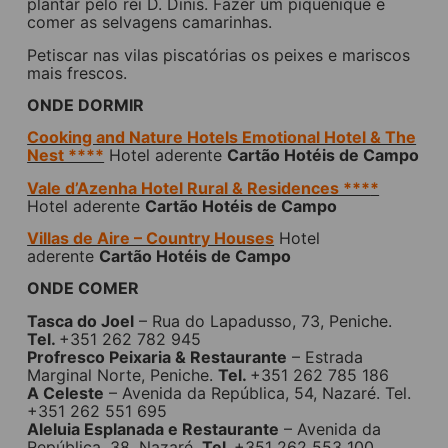
plantar pelo rei D. Dinis. Fazer um piquenique e
comer as selvagens camarinhas.
Petiscar nas vilas piscatórias os peixes e mariscos
mais frescos.
ONDE DORMIR
Cooking and Nature Hotels Emotional Hotel & The
Nest ****
Hotel aderente
Cartão Hotéis de Campo
Vale d’Azenha Hotel Rural & Residences ***
*
Hotel aderente
Cartão Hotéis de Campo
Villas de Aire – Country Houses
Hotel
aderente
Cartão Hotéis de Campo
ONDE COMER
Tasca do Joel
– Rua do Lapadusso, 73, Peniche.
Tel.
+351 262 782 945
Profresco Peixaria & Restaurante
– Estrada
Marginal Norte, Peniche.
Tel.
+351 262 785 186
A Celeste
– Avenida da República, 54, Nazaré. Tel.
+351 262 551 695
Aleluia Esplanada e Restaurante
– Avenida da
República, 38, Nazaré.
Tel.
+351 262 553 100