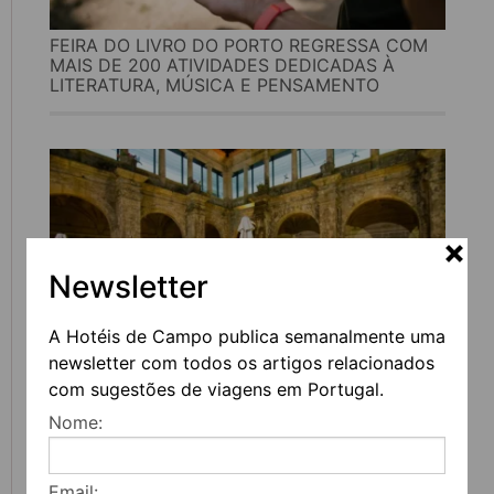
FEIRA DO LIVRO DO PORTO REGRESSA COM
MAIS DE 200 ATIVIDADES DEDICADAS À
LITERATURA, MÚSICA E PENSAMENTO
Newsletter
A Hotéis de Campo publica semanalmente uma
newsletter com todos os artigos relacionados
UVVA REGRESSA A AMARANTE PARA
com sugestões de viagens em Portugal.
CELEBRAR O VINHO, A GASTRONOMIA E A
Nome:
CULTURA
Email: