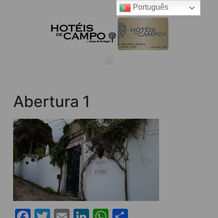
Português
Abertura 1
Facebook
Twitter
Email
LinkedIn
WhatsApp
Share