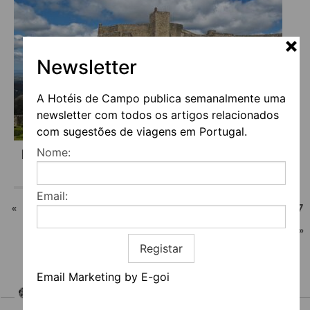
Newsletter
A Hotéis de Campo publica semanalmente uma
newsletter com todos os artigos relacionados
com sugestões de viagens em Portugal.
Nome:
DE MARVÃO A CASTELO DE VIDE
Email:
«
1
…
10
11
12
13
14
15
16
17
18
19
20
…
56
»
Registar
Email Marketing by E-goi
HOTEIS