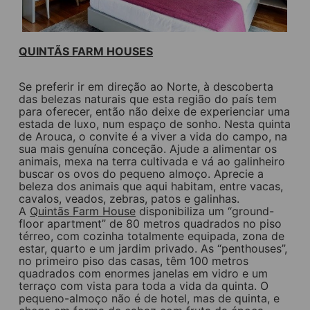
QUINTÃS FARM HOUSES
Se preferir ir em direção ao Norte, à descoberta
das belezas naturais que esta região do país tem
para oferecer, então não deixe de experienciar uma
estada de luxo, num espaço de sonho. Nesta quinta
de Arouca, o convite é a viver a vida do campo, na
sua mais genuína conceção. Ajude a alimentar os
animais, mexa na terra cultivada e vá ao galinheiro
buscar os ovos do pequeno almoço. Aprecie a
beleza dos animais que aqui habitam, entre vacas,
cavalos, veados, zebras, patos e galinhas.
A
Quintãs Farm House
disponibiliza um “ground-
floor apartment” de 80 metros quadrados no piso
térreo, com cozinha totalmente equipada, zona de
estar, quarto e um jardim privado. As “penthouses”,
no primeiro piso das casas, têm 100 metros
quadrados com enormes janelas em vidro e um
terraço com vista para toda a vida da quinta. O
pequeno-almoço não é de hotel, mas de quinta, e