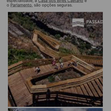
especialidade, a
Casa dos Bifes Caetano
e
o
Parlamento
, são opções seguras.