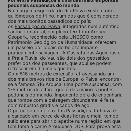
pedonais suspensas do mundo
Na margem esquerda do Rio Paiva existem oito
quilómetros de trilho, num dos que é considerado
dos mais bonitos passadiços do país:
os
Passadiços do Paiva
, integrados num autêntico
santuário natural, em pleno território Arouca
Geopark, reconhecido pela UNESCO como
Património Geológico da Humanidade, oferecem
um passeio por locais de beleza ímpar e
praticamente selvagem. A Cascata das Aguieiras e
a Praia Fluvial do Vau são dois dos geossítios
preferidos dos passeantes, que aqui se podem
refrescar em dia mais quentes.
Com 516 metros de extensão, atravessando um
dos mais bravos rios da Europa, o Paiva, encontra-
se a famosa 516 Arouca, uma ponte suspensa, com
175 metros de altura, que é das maiores pontes
pedonais do mundo. Imponente obra de engenharia
que rompe com a paisagem circundante, é feita
com robustos gradis e cabos de aço.
O percurso completo dos Passadiços do Paiva é
alcançado em cerca de duas horas e meia, tempo
suficiente para abrir o apetite numa região em que
tem fama a carne Arouquesa DOP. Para prova esta