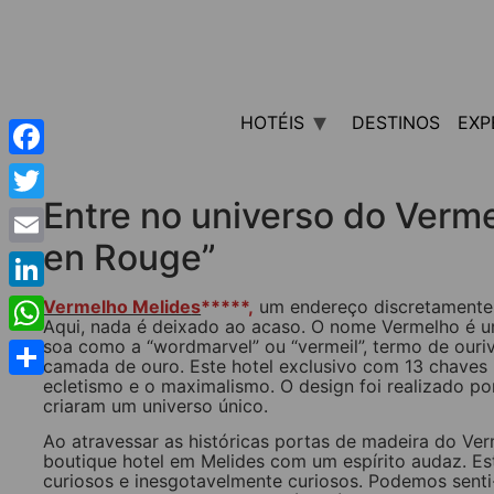
HOTÉIS
DESTINOS
EXP
Facebook
Entre no universo do Verm
Twitter
en Rouge”
Email
LinkedIn
Vermelho Melide
s
*****,
um endereço discretamente
Aqui, nada é deixado ao acaso. O nome Vermelho é u
soa como a “wordmarvel” ou “vermeil”, termo de ouri
WhatsApp
camada de ouro. Este hotel exclusivo com 13 chaves r
ecletismo e o maximalismo. O design foi realizado po
Share
criaram um universo único.
Ao atravessar as históricas portas de madeira do V
boutique hotel em Melides com um espírito audaz. E
curiosos e inesgotavelmente curiosos. Podemos senti-