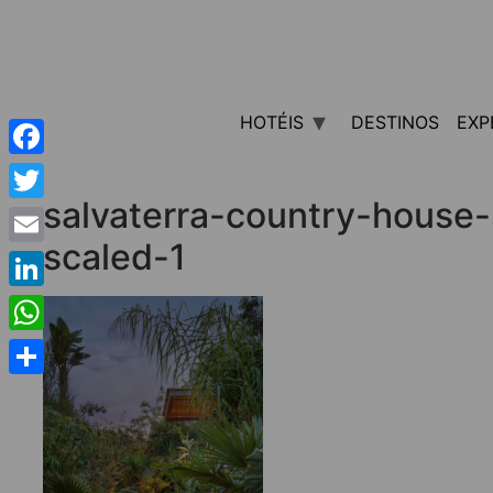
HOTÉIS
DESTINOS
EXP
Facebook
salvaterra-country-house
Twitter
scaled-1
Email
LinkedIn
WhatsApp
Share