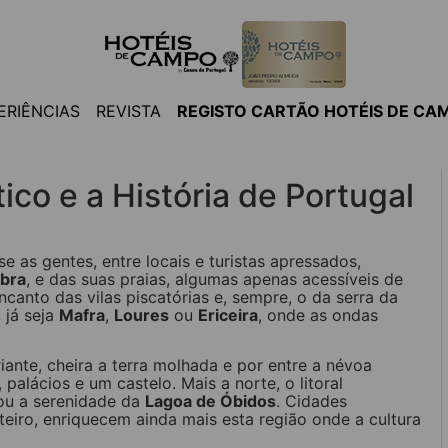
ERIÊNCIAS
REVISTA
REGISTO CARTÃO HOTÉIS DE CA
ico e a História de Portugal
e as gentes, entre locais e turistas apressados,
bra
, e das suas praias, algumas apenas acessíveis de
anto das vilas piscatórias e, sempre, o da serra da
 já seja
Mafra
,
Loures
ou
Ericeira
, onde as ondas
riante, cheira a terra molhada e por entre a névoa
palácios e um castelo. Mais a norte, o litoral
u a serenidade da
Lagoa de Óbidos
. Cidades
eiro, enriquecem ainda mais esta região onde a cultura