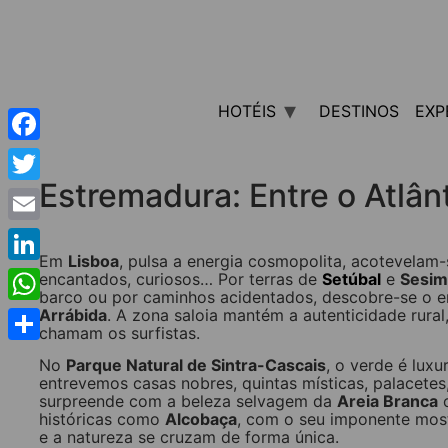
HOTÉIS
DESTINOS
EXP
Facebook
Estremadura: Entre o Atlânt
Twitter
Email
Em
Lisboa
, pulsa a energia cosmopolita, acotevelam-s
LinkedIn
encantados, curiosos… Por terras de
Setúbal
e
Sesim
barco ou por caminhos acidentados, descobre-se o enc
Arrábida
. A zona saloia mantém a autenticidade rural,
WhatsApp
chamam os surfistas.
Share
No
Parque Natural de Sintra-Cascais
, o verde é luxu
entrevemos casas nobres, quintas místicas, palacetes, 
surpreende com a beleza selvagem da
Areia Branca
o
históricas como
Alcobaça
, com o seu imponente most
e a natureza se cruzam de forma única.