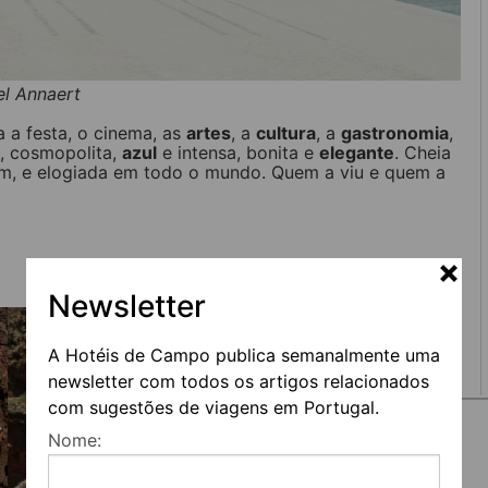
l Annaert
a a festa, o cinema, as
artes
, a
cultura
, a
gastronomia
,
a
, cosmopolita,
azul
e intensa, bonita e
elegante
. Cheia
bém, e elogiada em todo o mundo. Quem a viu e quem a
Newsletter
A Hotéis de Campo publica semanalmente uma
newsletter com todos os artigos relacionados
com sugestões de viagens em Portugal.
Nome: