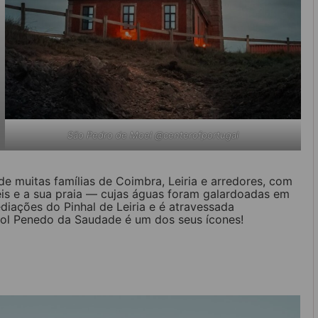
São Pedro de Moel @centerofportugal
de muitas famílias de Coimbra, Leiria e arredores, com
is e a sua praia — cujas águas foram galardoadas em
iações do Pinhal de Leiria e é atravessada
Farol Penedo da Saudade é um dos seus ícones!