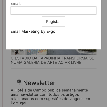
Email:
Registar
Email Marketing by E-goi
O ESTÁDIO DA TAPADINHA TRANSFORMA-SE
NUMA GALERIA DE ARTE AO AR LIVRE
Newsletter
A Hotéis de Campo publica semanalmente
uma newsletter com todos os artigos
relacionados com sugestões de viagens em
Portugal.