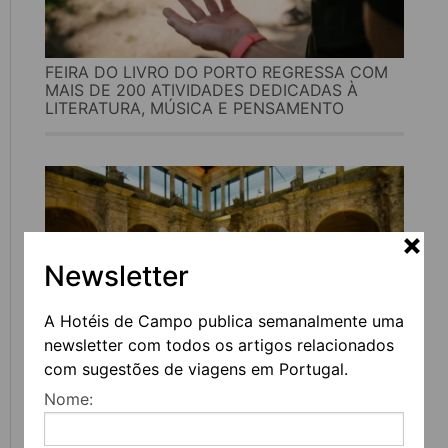
FEIRA DO LIVRO DO PORTO REGRESSA COM
MAIS DE 200 ATIVIDADES DEDICADAS À
LITERATURA, MÚSICA E PENSAMENTO
Newsletter
A Hotéis de Campo publica semanalmente uma
newsletter com todos os artigos relacionados
com sugestões de viagens em Portugal.
UVVA REGRESSA A AMARANTE PARA
Nome:
CELEBRAR O VINHO, A GASTRONOMIA E A
CULTURA