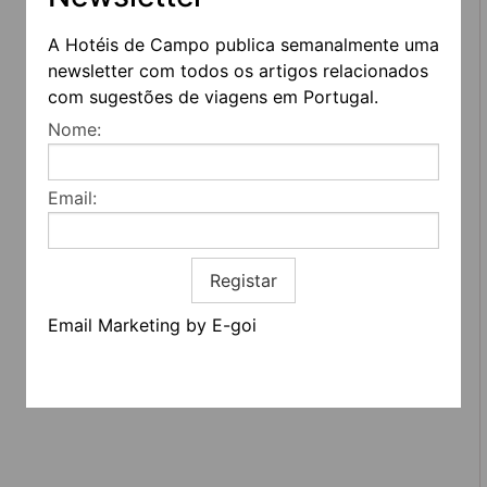
A Hotéis de Campo publica semanalmente uma
newsletter com todos os artigos relacionados
com sugestões de viagens em Portugal.
Nome:
Email:
REDES SOCIAIS
Registar
Quem somos
Contactos
Email Marketing by E-goi
Termos e condições
Estatuto editorial
Informação geral