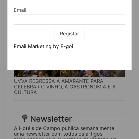
Email:
Registar
Email Marketing by E-goi
UVVA REGRESSA A AMARANTE PARA
CELEBRAR O VINHO, A GASTRONOMIA E A
CULTURA
Newsletter
A Hotéis de Campo publica semanalmente
uma newsletter com todos os artigos