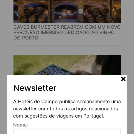
CAVES BURMESTER REABREM COM UM NOVO
PERCURSO IMERSIVO DEDICADO AO VINHO
DO PORTO
Newsletter
A Hotéis de Campo publica semanalmente uma
newsletter com todos os artigos relacionados
com sugestões de viagens em Portugal.
FEIRA DO LIVRO DO PORTO REGRESSA COM
Nome:
MAIS DE 200 ATIVIDADES DEDICADAS À
LITERATURA, MÚSICA E PENSAMENTO