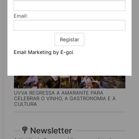
MAIS DE 200 ATIVIDADES DEDICADAS À
LITERATURA, MÚSICA E PENSAMENTO
Email:
Registar
Email Marketing by E-goi
UVVA REGRESSA A AMARANTE PARA
CELEBRAR O VINHO, A GASTRONOMIA E A
CULTURA
Newsletter