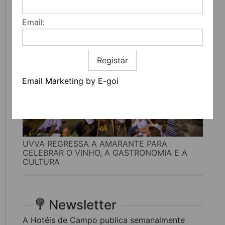
LITERATURA, MÚSICA E PENSAMENTO
Email:
Registar
Email Marketing by E-goi
UVVA REGRESSA A AMARANTE PARA
CELEBRAR O VINHO, A GASTRONOMIA E A
CULTURA
Newsletter
A Hotéis de Campo publica semanalmente