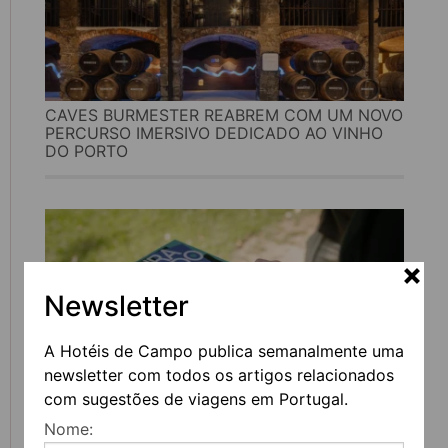
CAVES BURMESTER REABREM COM UM NOVO
PERCURSO IMERSIVO DEDICADO AO VINHO
DO PORTO
Newsletter
A Hotéis de Campo publica semanalmente uma
newsletter com todos os artigos relacionados
com sugestões de viagens em Portugal.
FEIRA DO LIVRO DO PORTO REGRESSA COM
Nome:
MAIS DE 200 ATIVIDADES DEDICADAS À