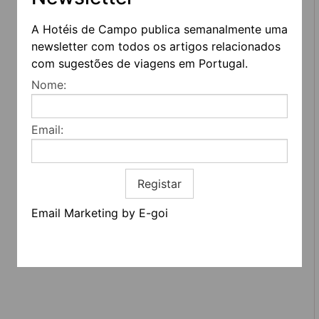
A Hotéis de Campo publica semanalmente uma
newsletter com todos os artigos relacionados
com sugestões de viagens em Portugal.
REDES SOCIAIS
Nome:
Quem somos
Email:
Contactos
Termos e condições
Estatuto editorial
Informação geral
Registar
Email Marketing by E-goi