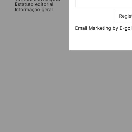
Estatuto editorial
Informação geral
Regis
Email Marketing by E-goi