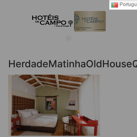
Portugu
HerdadeMatinhaOldHouse