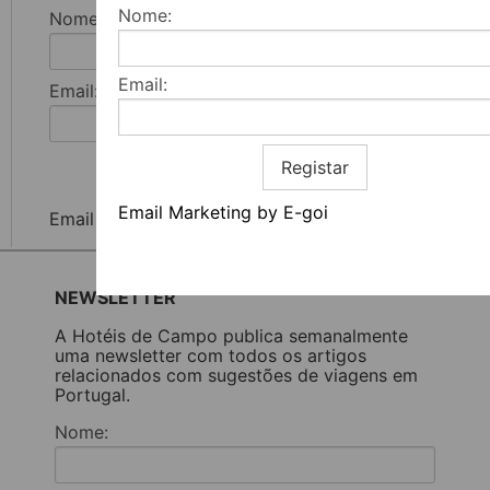
Nome:
Nome:
Email:
Email:
Registar
Registar
Email Marketing by E-goi
Email Marketing by E-goi
NEWSLETTER
A Hotéis de Campo publica semanalmente
uma newsletter com todos os artigos
relacionados com sugestões de viagens em
Portugal.
Nome: