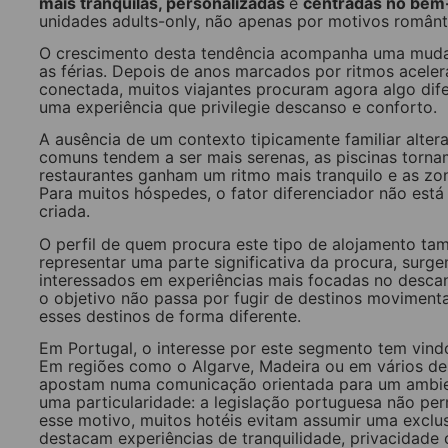
mais tranquilas, personalizadas
e
centradas no bem
unidades adults-only, não apenas por motivos român
O crescimento desta tendência acompanha uma mud
as férias. Depois de anos marcados por ritmos acele
conectada, muitos viajantes procuram agora algo dife
uma experiência que privilegie descanso e conforto.
A ausência de um contexto tipicamente familiar alter
comuns tendem a ser mais serenas, as piscinas torn
restaurantes ganham um ritmo mais tranquilo e as z
Para muitos hóspedes, o fator diferenciador não est
criada.
O perfil de quem procura este tipo de alojamento tam
representar uma parte significativa da procura, surg
interessados em experiências mais focadas no desc
o objetivo não passa por fugir de destinos moviment
esses destinos de forma diferente.
Em Portugal, o interesse por este segmento tem vin
Em regiões como o Algarve, Madeira ou em vários de
apostam numa comunicação orientada para um ambient
uma particularidade: a legislação portuguesa não pe
esse motivo, muitos hotéis evitam assumir uma excl
destacam experiências de tranquilidade, privacidad