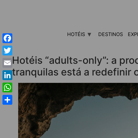
HOTÉIS
DESTINOS
EXP
Facebook
Hotéis “adults-only”: a pro
Twitter
tranquilas está a redefinir 
Email
LinkedIn
WhatsApp
Share