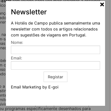
-estar
tem levado cada vez mais viajantes a escolher
ticos, mas como uma opção de estilo de viagem.
Newsletter
ança mais ampla na forma como as pessoas encaram
rados, excesso de estímulos e uma vida cada vez mais
rente: ambientes mais silenciosos, menos agitação e
A Hotéis de Campo publica semanalmente uma
newsletter com todos os artigos relacionados
a naturalmente a dinâmica dos espaços. As áreas
com sugestões de viagens em Portugal.
am-se ambientes de permanência e relaxamento, os
Nome:
onas de spa ou bem-estar assumem maior protagonismo.
á necessariamente na exclusividade, mas na atmosfera
Email:
bém se diversificou. Se os casais continuam a
em cada vez mais grupos de amigos e viajantes a solo
anso ou em programas de bem-estar. Em muitos casos,
ados, mas por encontrar espaços que permitam viver
Registar
do a acompanhar a evolução internacional do mercado.
Email Marketing by E-goi
stinos costeiros, cresce o número de unidades que
e mais reservado e descontraído. No entanto, existe
rmite excluir hóspedes apenas com base na idade. Por
usividade formal e optam por posicionamentos que
e ou programas especificamente desenhados para