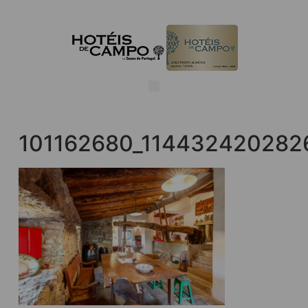
101162680_114432420282