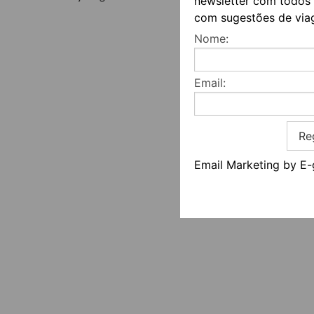
newsletter com todos 
com sugestões de via
Nome:
Email:
Re
Email Marketing by E-