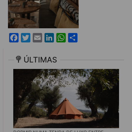
Facebook
Twitter
Email
LinkedIn
WhatsApp
Share
ÚLTIMAS