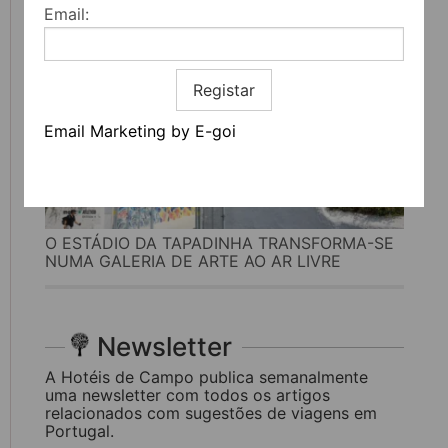
Email:
Registar
Email Marketing by E-goi
O ESTÁDIO DA TAPADINHA TRANSFORMA-SE
NUMA GALERIA DE ARTE AO AR LIVRE
Newsletter
A Hotéis de Campo publica semanalmente
uma newsletter com todos os artigos
relacionados com sugestões de viagens em
Portugal.