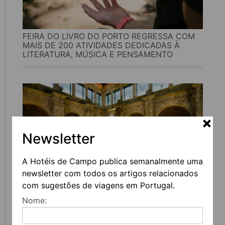
FEIRA DO LIVRO DO PORTO REGRESSA COM
MAIS DE 200 ATIVIDADES DEDICADAS À
LITERATURA, MÚSICA E PENSAMENTO
Newsletter
A Hotéis de Campo publica semanalmente uma
newsletter com todos os artigos relacionados
com sugestões de viagens em Portugal.
UVVA REGRESSA A AMARANTE PARA
Nome:
CELEBRAR O VINHO, A GASTRONOMIA E A
CULTURA