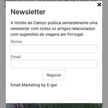
Desde 120 euros. Os preços variam em função das
https://www.instagram.com/casacalmar/
habitações e da época do ano.
Newsletter
Facebook
Twitter
Email
LinkedIn
WhatsApp
Share
A Hotéis de Campo publica semanalmente uma
newsletter com todos os artigos relacionados
com sugestões de viagens em Portugal.
Nome:
Email:
Registar
Email Marketing by E-goi