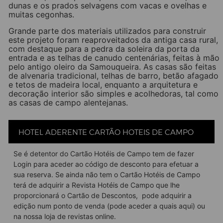
dunas e os prados selvagens com vacas e ovelhas e
muitas cegonhas.
Grande parte dos materiais utilizados para construir
este projeto foram reaproveitados da antiga casa rural,
com destaque para a pedra da soleira da porta da
entrada e as telhas de canudo centenárias, feitas à mão
pelo antigo oleiro da Samouqueira. As casas são feitas
de alvenaria tradicional, telhas de barro, betão afagado
e tetos de madeira local, enquanto a arquitetura e
decoração interior são simples e acolhedoras, tal como
as casas de campo alentejanas.
E como a Casa Calmar é um projeto sustentável,
utilizam bombas de calor, de forma a transformar a
HOTEL ADERENTE CARTÃO HOTEIS DE CAMPO
energia térmica em calor. Já a água da chuva é
armazenada para ser reutilizada na rega dos espaços
exteriores. Todos os quartos têm casa de banho
Se é detentor do Cartão Hotéis de Campo tem de fazer
privativa e todas as casas têm terraços amplos. Nas
Login para aceder ao código de desconto para efetuar a
casas do alpendre e do pátio foi instalada uma
sua reserva. Se ainda não tem o Cartão Hotéis de Campo
mezzanine, enquanto na cabana foi colocada uma
terá de adquirir a Revista Hotéis de Campo que lhe
banheira junto à janela, podendo assim apreciar a
proporcionará o Cartão de Descontos, pode adquirir a
paisagem.
edição num ponto de venda (pode aceder a quais
aqui
) ou
Todos os hospedes podem usufuir de um magnífico
na nossa
loja de revistas online
.