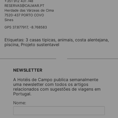
+351 912 431 748
RESERVAS@CALMAR.PT
Herdade das Várzeas de Cima
7520-437 PORTO COVO
Sines
GPS 37.877917, -8.768583
Etiquetas:
3 casas tipicas
,
animais
,
costa alentejana
,
piscina
,
Projeto sustentavel
NEWSLETTER
A Hotéis de Campo publica semanalmente
uma newsletter com todos os artigos
relacionados com sugestões de viagens em
Portugal.
Nome: