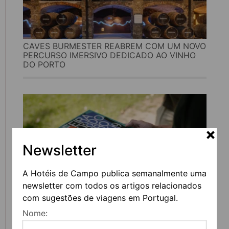
CAVES BURMESTER REABREM COM UM NOVO
PERCURSO IMERSIVO DEDICADO AO VINHO
DO PORTO
Newsletter
A Hotéis de Campo publica semanalmente uma
newsletter com todos os artigos relacionados
com sugestões de viagens em Portugal.
FEIRA DO LIVRO DO PORTO REGRESSA COM
Nome:
MAIS DE 200 ATIVIDADES DEDICADAS À
LITERATURA, MÚSICA E PENSAMENTO