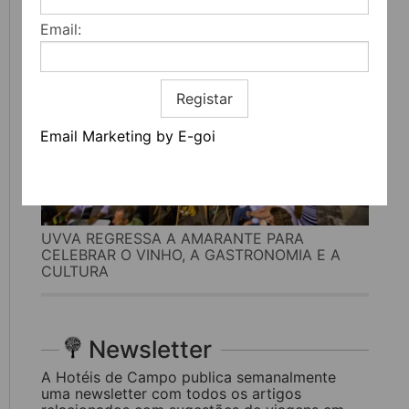
Email:
Registar
Email Marketing by E-goi
UVVA REGRESSA A AMARANTE PARA
CELEBRAR O VINHO, A GASTRONOMIA E A
CULTURA
Newsletter
A Hotéis de Campo publica semanalmente
uma newsletter com todos os artigos