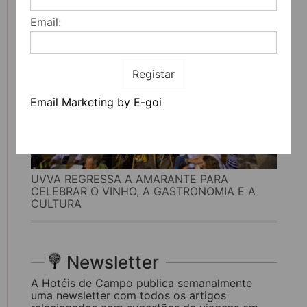
Email:
Registar
Email Marketing by E-goi
UVVA REGRESSA A AMARANTE PARA
CELEBRAR O VINHO, A GASTRONOMIA E A
CULTURA
Newsletter
A Hotéis de Campo publica semanalmente
uma newsletter com todos os artigos