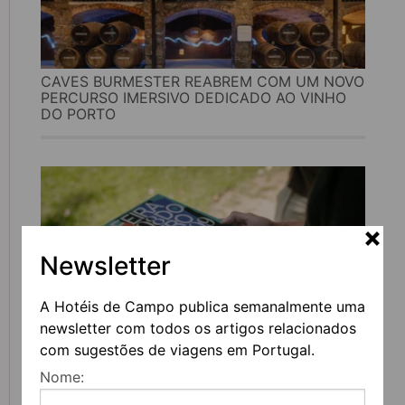
CAVES BURMESTER REABREM COM UM NOVO
PERCURSO IMERSIVO DEDICADO AO VINHO
DO PORTO
Newsletter
A Hotéis de Campo publica semanalmente uma
newsletter com todos os artigos relacionados
com sugestões de viagens em Portugal.
FEIRA DO LIVRO DO PORTO REGRESSA COM
Nome:
MAIS DE 200 ATIVIDADES DEDICADAS À
LITERATURA, MÚSICA E PENSAMENTO