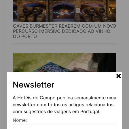
CAVES BURMESTER REABREM COM UM NOVO
PERCURSO IMERSIVO DEDICADO AO VINHO
DO PORTO
Newsletter
A Hotéis de Campo publica semanalmente uma
newsletter com todos os artigos relacionados
com sugestões de viagens em Portugal.
FEIRA DO LIVRO DO PORTO REGRESSA COM
Nome:
MAIS DE 200 ATIVIDADES DEDICADAS À
LITERATURA, MÚSICA E PENSAMENTO