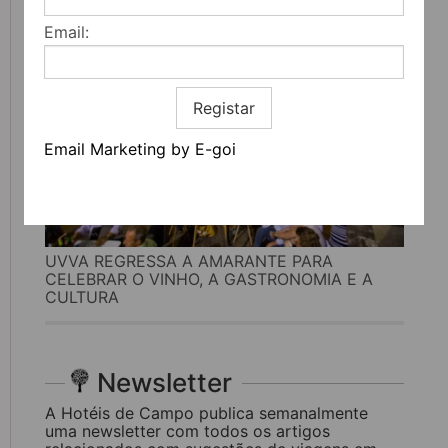
Email:
Registar
Email Marketing by E-goi
UVVA REGRESSA A AMARANTE PARA
CELEBRAR O VINHO, A GASTRONOMIA E A
CULTURA
Newsletter
A Hotéis de Campo publica semanalmente
uma newsletter com todos os artigos