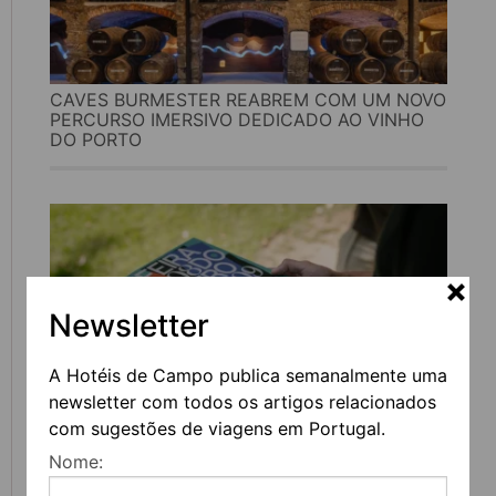
CAVES BURMESTER REABREM COM UM NOVO
PERCURSO IMERSIVO DEDICADO AO VINHO
DO PORTO
Newsletter
A Hotéis de Campo publica semanalmente uma
newsletter com todos os artigos relacionados
com sugestões de viagens em Portugal.
FEIRA DO LIVRO DO PORTO REGRESSA COM
Nome:
MAIS DE 200 ATIVIDADES DEDICADAS À
LITERATURA, MÚSICA E PENSAMENTO