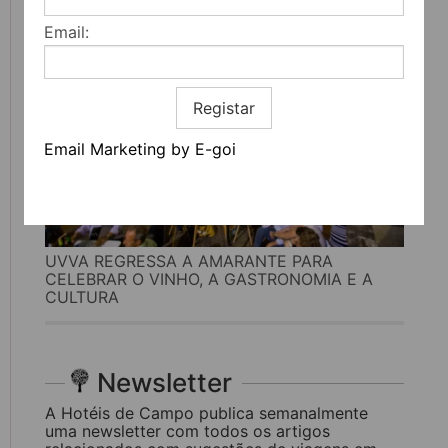
Email:
Registar
Email Marketing by E-goi
UVVA REGRESSA A AMARANTE PARA
CELEBRAR O VINHO, A GASTRONOMIA E A
CULTURA
Newsletter
A Hotéis de Campo publica semanalmente
uma newsletter com todos os artigos