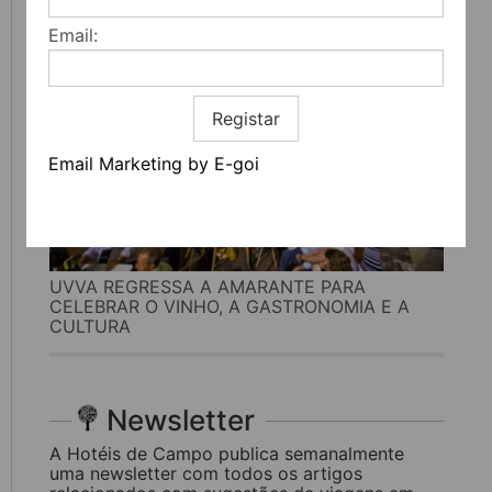
Email:
Registar
Email Marketing by E-goi
UVVA REGRESSA A AMARANTE PARA
CELEBRAR O VINHO, A GASTRONOMIA E A
CULTURA
Newsletter
A Hotéis de Campo publica semanalmente
uma newsletter com todos os artigos