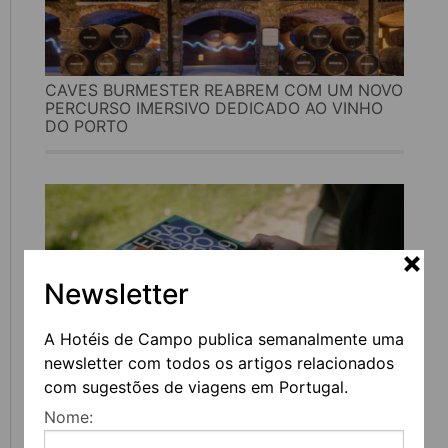
CAVES BURMESTER REABREM COM UM NOVO
PERCURSO IMERSIVO DEDICADO AO VINHO
DO PORTO
Newsletter
A Hotéis de Campo publica semanalmente uma
newsletter com todos os artigos relacionados
com sugestões de viagens em Portugal.
FEIRA DO LIVRO DO PORTO REGRESSA COM
Nome:
MAIS DE 200 ATIVIDADES DEDICADAS À
LITERATURA, MÚSICA E PENSAMENTO