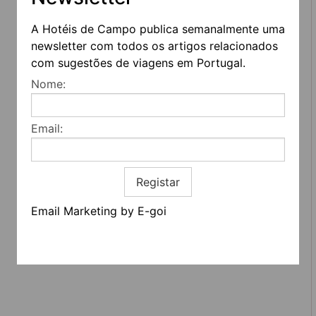
A Hotéis de Campo publica semanalmente uma
newsletter com todos os artigos relacionados
com sugestões de viagens em Portugal.
REDES SOCIAIS
Nome:
Quem somos
Email:
Contactos
Termos e condições
Estatuto editorial
Informação geral
Registar
Email Marketing by E-goi