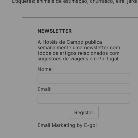
Etiquetas:
animais de estimação
,
churrasco
,
eira
,
jard
NEWSLETTER
A Hotéis de Campo publica
semanalmente uma newsletter com
todos os artigos relacionados com
sugestões de viagens em Portugal.
Nome:
Email:
Registar
Email Marketing by E-goi