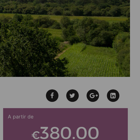
A partir de
380.00
€