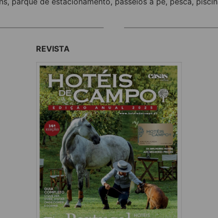
ins
,
parque de estacionamento
,
passeios a pé
,
pesca
,
pisci
REVISTA