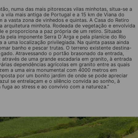
tão, numa das mais pitorescas vilas minhotas, situa-se a
 a vila mais antiga de Portugal e a 15 km de Viana do
m a vasta zona de vinhedos e quintas. A Casa do Retiro
ica arquitetura minhota. Rodeada de vegetação e envolvida
e e proporciona a paz própria de um retiro. Situada
 pela imponente Serra D ́Arga e pela planície do Rio
a a uma localização privilegiada. Na quinta passa ainda
omar banho e pescar trutas. O terreno existente destina-
ra gado. Atravessando o portão brasonado da entrada,
através de uma grande escadaria em granito, à entrada
várias dependências agrícolas em granito entre as quais
duzem a uma eira monumental com 4000 metros em
omposta por um bonito jardim de onde se pode apreciar
zul se entrelaçam e o silêncio convida ao sonho, à
 fuga ao stress e ao convívio com a natureza.”