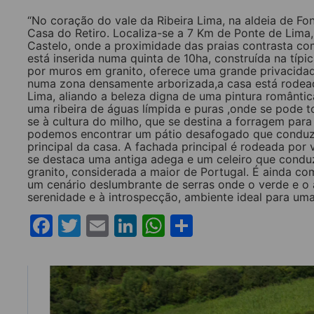
“No coração do vale da Ribeira Lima, na aldeia de Fon
Casa do Retiro. Localiza-se a 7 Km de Ponte de Lima,
Castelo, onde a proximidade das praias contrasta co
está inserida numa quinta de 10ha, construída na típ
por muros em granito, oferece uma grande privacidad
numa zona densamente arborizada,a casa está rodeada
Lima, aliando a beleza digna de uma pintura romântic
uma ribeira de águas límpida e puras ,onde se pode t
se à cultura do milho, que se destina a forragem pa
podemos encontrar um pátio desafogado que conduz 
principal da casa. A fachada principal é rodeada por 
se destaca uma antiga adega e um celeiro que con
granito, considerada a maior de Portugal. É ainda c
um cenário deslumbrante de serras onde o verde e o a
serenidade e à introspecção, ambiente ideal para uma
Facebook
Twitter
Email
LinkedIn
WhatsApp
Share