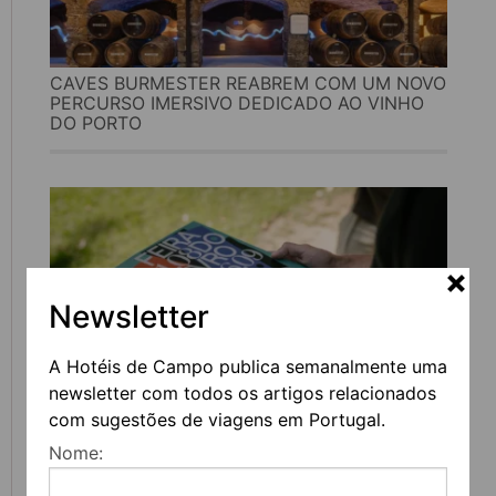
CAVES BURMESTER REABREM COM UM NOVO
PERCURSO IMERSIVO DEDICADO AO VINHO
DO PORTO
Newsletter
A Hotéis de Campo publica semanalmente uma
newsletter com todos os artigos relacionados
com sugestões de viagens em Portugal.
FEIRA DO LIVRO DO PORTO REGRESSA COM
MAIS DE 200 ATIVIDADES DEDICADAS À
Nome:
LITERATURA, MÚSICA E PENSAMENTO