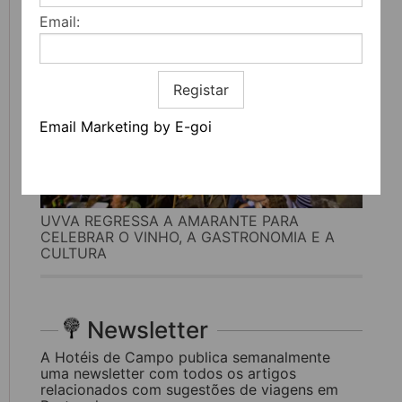
Email:
Registar
Email Marketing by E-goi
UVVA REGRESSA A AMARANTE PARA
CELEBRAR O VINHO, A GASTRONOMIA E A
CULTURA
Newsletter
A Hotéis de Campo publica semanalmente
uma newsletter com todos os artigos
relacionados com sugestões de viagens em