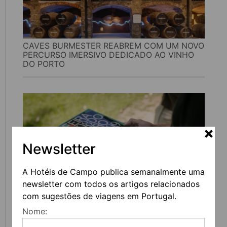
CAVES BURMESTER REABREM COM UM NOVO
PERCURSO IMERSIVO DEDICADO AO VINHO
DO PORTO
Newsletter
A Hotéis de Campo publica semanalmente uma
newsletter com todos os artigos relacionados
com sugestões de viagens em Portugal.
FEIRA DO LIVRO DO PORTO REGRESSA COM
Nome:
MAIS DE 200 ATIVIDADES DEDICADAS À
LITERATURA, MÚSICA E PENSAMENTO