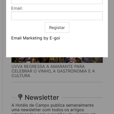
Email:
Registar
Email Marketing by E-goi
UVVA REGRESSA A AMARANTE PARA
CELEBRAR O VINHO, A GASTRONOMIA E A
CULTURA
Newsletter
A Hotéis de Campo publica semanalmente
uma newsletter com todos os artigos