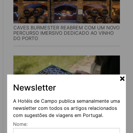
CAVES BURMESTER REABREM COM UM NOVO
PERCURSO IMERSIVO DEDICADO AO VINHO
DO PORTO
Newsletter
A Hotéis de Campo publica semanalmente uma
newsletter com todos os artigos relacionados
com sugestões de viagens em Portugal.
FEIRA DO LIVRO DO PORTO REGRESSA COM
Nome:
MAIS DE 200 ATIVIDADES DEDICADAS À
LITERATURA, MÚSICA E PENSAMENTO