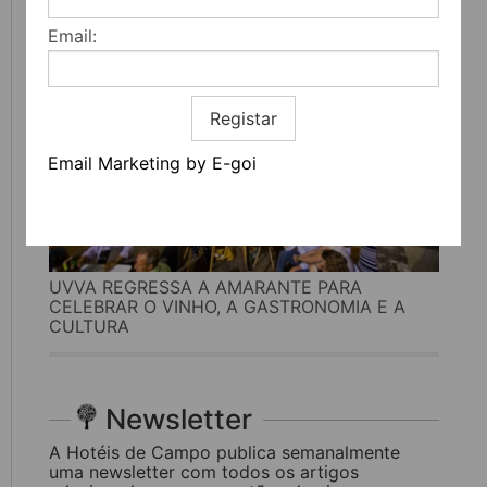
Email:
Registar
Email Marketing by E-goi
UVVA REGRESSA A AMARANTE PARA
CELEBRAR O VINHO, A GASTRONOMIA E A
CULTURA
Newsletter
A Hotéis de Campo publica semanalmente
uma newsletter com todos os artigos