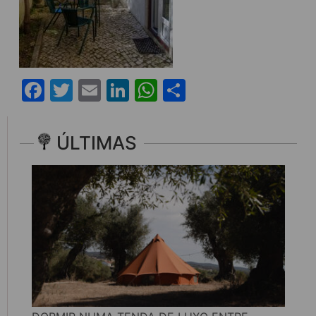
Facebook
Twitter
Email
LinkedIn
WhatsApp
Share
ÚLTIMAS