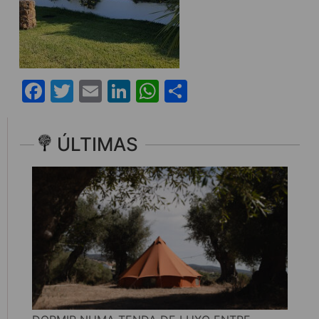
Facebook
Twitter
Email
LinkedIn
WhatsApp
Share
ÚLTIMAS