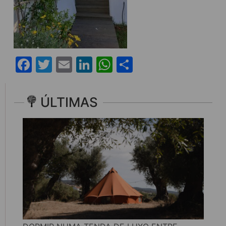
Facebook
Twitter
Email
LinkedIn
WhatsApp
Share
ÚLTIMAS