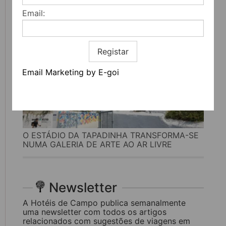
Email:
Registar
Email Marketing by E-goi
O ESTÁDIO DA TAPADINHA TRANSFORMA-SE
NUMA GALERIA DE ARTE AO AR LIVRE
Newsletter
A Hotéis de Campo publica semanalmente
uma newsletter com todos os artigos
relacionados com sugestões de viagens em