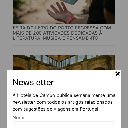
FEIRA DO LIVRO DO PORTO REGRESSA COM
MAIS DE 200 ATIVIDADES DEDICADAS À
LITERATURA, MÚSICA E PENSAMENTO
Newsletter
A Hotéis de Campo publica semanalmente uma
newsletter com todos os artigos relacionados
com sugestões de viagens em Portugal.
UVVA REGRESSA A AMARANTE PARA
Nome:
CELEBRAR O VINHO, A GASTRONOMIA E A
CULTURA