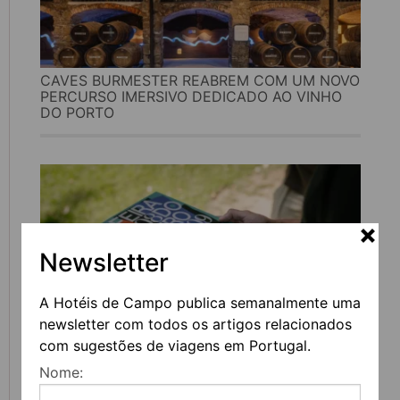
CAVES BURMESTER REABREM COM UM NOVO
PERCURSO IMERSIVO DEDICADO AO VINHO
DO PORTO
Newsletter
A Hotéis de Campo publica semanalmente uma
newsletter com todos os artigos relacionados
com sugestões de viagens em Portugal.
FEIRA DO LIVRO DO PORTO REGRESSA COM
Nome:
MAIS DE 200 ATIVIDADES DEDICADAS À
LITERATURA, MÚSICA E PENSAMENTO