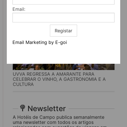
Email:
Registar
Email Marketing by E-goi
UVVA REGRESSA A AMARANTE PARA
CELEBRAR O VINHO, A GASTRONOMIA E A
CULTURA
Newsletter
A Hotéis de Campo publica semanalmente
uma newsletter com todos os artigos