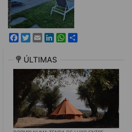
Facebook
Twitter
Email
LinkedIn
WhatsApp
Share
ÚLTIMAS