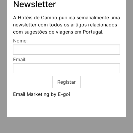
Newsletter
A Hotéis de Campo publica semanalmente uma
newsletter com todos os artigos relacionados
com sugestões de viagens em Portugal.
Nome:
REDES SOCIAIS
Email:
Quem somos
Contactos
Termos e condições
Estatuto editorial
Registar
Informação geral
Email Marketing by E-goi